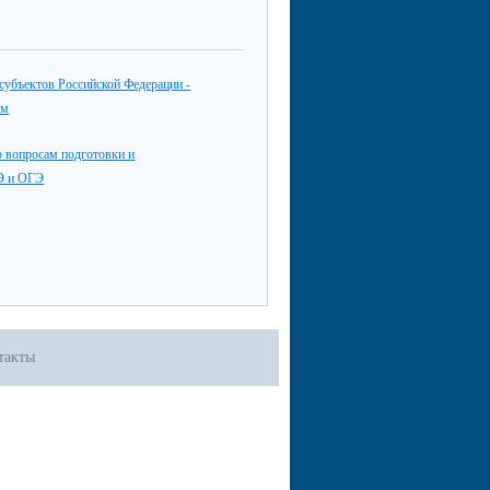
субъектов Российской Федерации -
ям
 вопросам подготовки и
Э и ОГЭ
такты