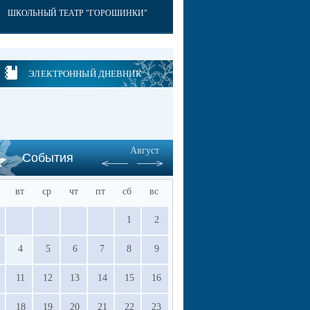
ШКОЛЬНЫЙ ТЕАТР "ГОРОШИНКИ"
ЭЛЕКТРОННЫЙ ДНЕВНИК
Август
События
вт
ср
чт
пт
сб
вс
1
2
4
5
6
7
8
9
11
12
13
14
15
16
18
19
20
21
22
23