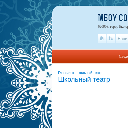
МБОУ С
620908, город Екате
Напи
Свед
Главная
»
Школьный театр
Школьный театр