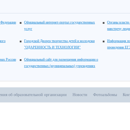
 Федерации
Официальный интернет-портал государственных
Органы власти 
услуг
навстречу люд
ного
Городской Дворец творчества детей и молодежи
Информация по
"ОДАРЕННОСТЬ И ТЕХНОЛОГИИ"
проведения ЕГ
онах России
Официальный сайт для размещения информации о
государственных (муниципальных) учреждениях
ения об образовательной организации
Новости
Фотоальбомы
Кон