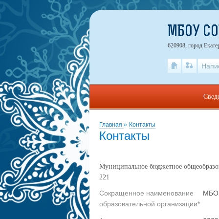
МБОУ С
620908, город Екате
Напи
Свед
Главная
»
Контакты
Контакты
Муниципальное бюджетное общеобразов
221
Сокращенное наименование
МБО
образовательной организации*