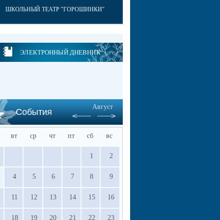
ШКОЛЬНЫЙ ТЕАТР "ГОРОШИНКИ"
ЭЛЕКТРОННЫЙ ДНЕВНИК
Август
События
вт
ср
чт
пт
сб
вс
1
2
4
5
6
7
8
9
11
12
13
14
15
16
18
19
20
21
22
23