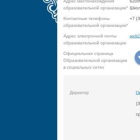
Адрес местонахождения
6209
образовательной организации*
Школ
Контактные телефоны
+7 (
образовательной организации*
Адрес электронной почты
soch
образовательной организации
Официальная страница
Образовательной организации
в социальных сетях
Директор
О
(
с