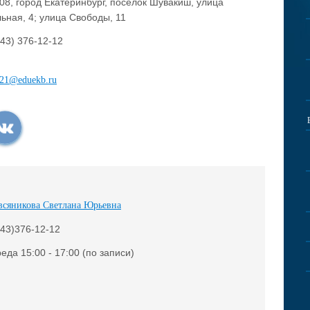
08, город Екатеринбург, поселок Шувакиш, улица
ьная, 4; улица Свободы, 11
343) 376-12-12
221@eduekb.ru
всяникова Светлана Юрьевна
343)376-12-12
реда 15:00 - 17:00 (по записи)