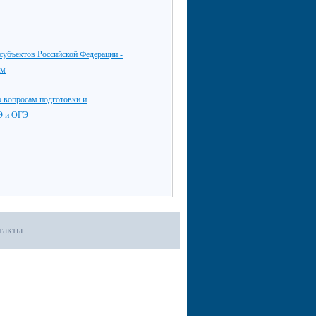
субъектов Российской Федерации -
ям
 вопросам подготовки и
Э и ОГЭ
такты