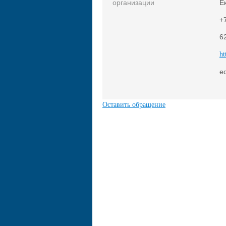
организации
Е
+
6
ht
e
Оставить обращение