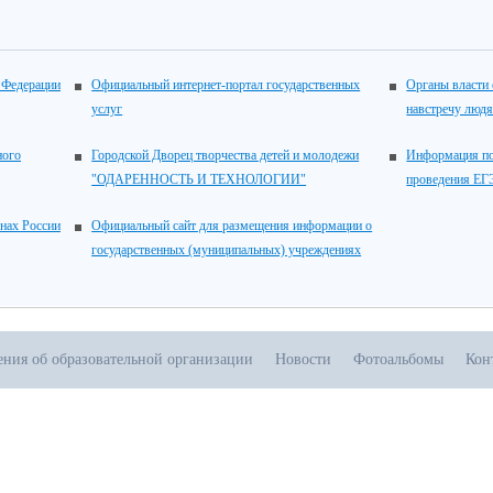
 Федерации
Официальный интернет-портал государственных
Органы власти 
услуг
навстречу люд
ного
Городской Дворец творчества детей и молодежи
Информация по
"ОДАРЕННОСТЬ И ТЕХНОЛОГИИ"
проведения ЕГ
онах России
Официальный сайт для размещения информации о
государственных (муниципальных) учреждениях
ения об образовательной организации
Новости
Фотоальбомы
Кон