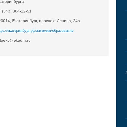
катеринбурга
7 (343) 304-12-51
20014, Екатеринбург, проспект Ленина, 24а
tps://екатеринбург.рф/жителям/образование
duekb@ekadm.ru