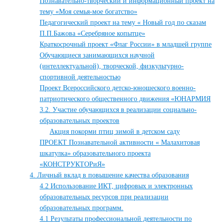
Познавательно-творческий и информационный проект на
тему «Моя семья-мое богатство»
Педагогический проект на тему « Новый год по сказам
П.П.Бажова «Серебряное копытце»
Краткосрочный проект «Флаг России» в младшей группе
Обучающиеся занимающихся научной
(интеллектуальной), творческой, физкультурно-
спортивной деятельностью
Проект Всероссийского детско-юношеского военно-
патриотического общественного движения «ЮНАРМИЯ
3.2. Участие обучающихся в реализации социально-
образовательных проектов
Акция покорми птиц зимой в детском саду
ПРОЕКТ Познавательной активности « Малахитовая
шкатулка» образовательного проекта
«КОНСТРУКТОРиЯ»
4. Личный вклад в повышение качества образования
4.2 Использование ИКТ, цифровых и электронных
образовательных ресурсов при реализации
образовательных программ.
4.1 Результаты профессиональной деятельности по