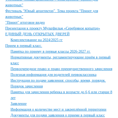
животных”
Фестиваль “Юный архитектор”. Тема проекта “Приют для
животных”
"Приют" итоговое видео
Презентация к проекту Мультфильм «Серебряное копытце»
ЕДИНЫЙ ДЕНЬ ОТКРЫТЫХ ДВЕРЕЙ
Комплектование на 2024/2025 гг
Прием в первый класс.
Памятка по приему в первые классы 2026-2027 гг.
Нормативные документы, регламентирующие приём в первый
класс
Первоочередное право и право преимущественного зачисления
Полезная информация для родителей первоклассника
Инструкция по подаче заявления: способы, время, порядок.
Порядок зачисления
Памятка для зачисления ребенка в возрасте до 6,6 или старше 8
лет
Заявление
Информация о количестве мест и закреплённой территории
Документы для подачи заявления о приеме в первый класс