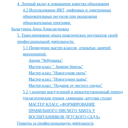
4. Личный вклад в повышение качества образования
4.2 Использование ИКТ, цифровых и электронных
образовательных ресурсов при реализации
образовательных программ.
Балагурина Анна Александровна
5. Транслирование опыта практических результатов своей
профессиональной деятельности.
5.1 Проведение мастер-классов, открытых занятий,
мероприятий.
Акция "Чебурашка"
Мастер-класс " Зимние березы"
Мастер-класс "Новогодняя свеча"
Мастер-класс "Новогодние шары"
Мастер-класс "Подарок от чистого сердца"
5.2.) наличие выступлений в межаттестационный период
(педагогические чтения, семинары, круглые столы)
МАСТЕР КЛАСС «ФОРМИРОВАНИЕ
ПРАВИЛЬНОГО ПИСЧЕГО ХВАТА У
ВОСПИТАННИКОВ ДЕТСКОГО САДА»
Грамоты за профессиональную деятельность