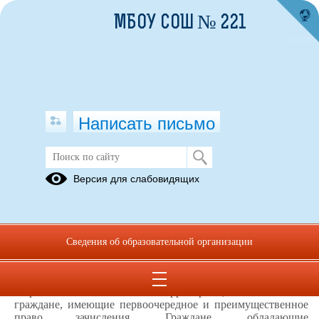
МБОУ СОШ № 221
Написать письмо
Сроки приема заявлений в первый
Версия для слабовидящих
класс
20.03.2024
Сроки приема заявлений в первый класс:
Сведения об образовательной организации
I
этап.
С 1 апреля по 30 июня текущего года
будут
подавать заявления граждане, проживающие на
закрепленной за школой территорией, в том числе
граждане, имеющие первоочередное и преимущественное
право зачисления. Граждане, обладающие