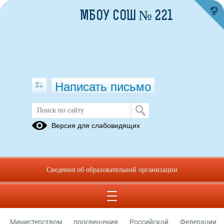
МБОУ СОШ № 221
Написать письмо
Профилактика терроризма
Версия для слабовидящих
Методические
рекомендации
по
Сведения об образовательной организации
антитеррору
10.04.2024
Министерством просвещения Российской Федерации