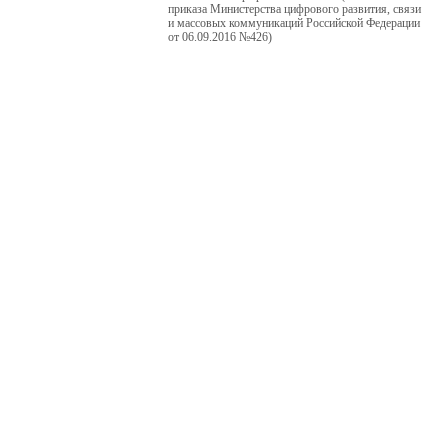
приказа Министерства цифрового развития, связи
и массовых коммуникаций Российской Федерации
от 06.09.2016 №426)