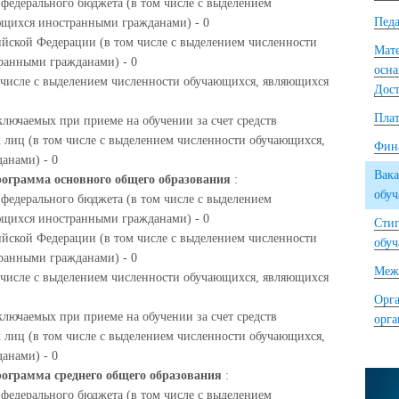
 федерального бюджета (в том числе с выделением
Педа
ющихся иностранными гражданами) - 0
ийской Федерации (в том числе с выделением численности
Мате
ранными гражданами) - 0
осна
м числе с выделением численности обучающихся, являющихся
Дост
Плат
ключаемых при приеме на обучении за счет средств
 лиц (в том числе с выделением численности обучающихся,
Фина
анами) - 0
Вака
рограмма основного общего образования
:
обу
 федерального бюджета (в том числе с выделением
ющихся иностранными гражданами) - 0
Сти
ийской Федерации (в том числе с выделением численности
обу
ранными гражданами) - 0
Межд
м числе с выделением численности обучающихся, являющихся
Орга
ключаемых при приеме на обучении за счет средств
орг
 лиц (в том числе с выделением численности обучающихся,
анами) - 0
ограмма среднего общего образования
:
 федерального бюджета (в том числе с выделением