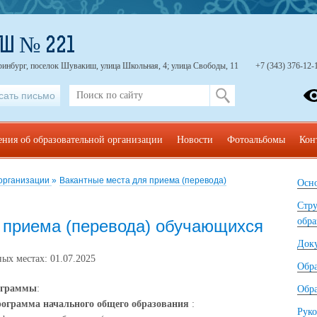
ОШ № 221
ринбург, поселок Шувакиш, улица Школьная, 4; улица Свободы, 11
+7 (343) 376-12-
сать письмо
ения об образовательной организации
Новости
Фотоальбомы
Кон
 организации
»
Вакантные места для приема (перевода)
Осно
Стру
обра
 приема (перевода) обучающихся
Док
ых местах: 01.07.2025
Обр
ограммы
:
Обра
рограмма начального общего образования
:
Руко