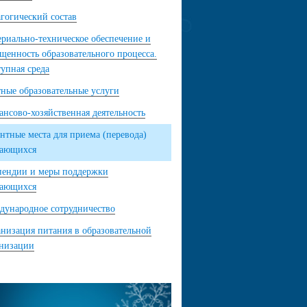
гогический состав
риально-техническое обеспечение и
щенность образовательного процесса.
упная среда
ные образовательные услуги
нсово-хозяйственная деятельность
нтные места для приема (перевода)
чающихся
пендии и меры поддержки
чающихся
ународное сотрудничество
низация питания в образовательной
анизации